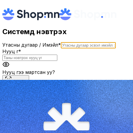
Системд нэвтрэх
Утасны дугаар / Имэйл
*
Нууц үг
*
Нууц үгээ мартсан уу?
Нэвтрэх
Шинэ хэрэглэгч үү?
Бүртгэл үүсгэх
Эсвэл
Нэг удаагийн кодоор нэвтрэх
Google ашиглах